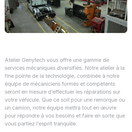
Atelier Genytech vous offre une gamme de
services mécaniques diversifiés. Notre atelier à la
fine pointe de la technologie, combinée à notre
équipe de mécaniciens formés et compétents
seront en mesure d’effectuer les réparations sur
votre véhicule. Que ce soit pour une remorque ou
un camion, notre équipe mettra tout en œuvre
pour répondre à vos besoins et faire en sorte que
vous partiez l’esprit tranquille.