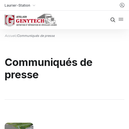
Aller au contenu
Laurier-Station
Ma succursale
Reche
Accueil
/
Communiqués de presse
Communiqués de
presse