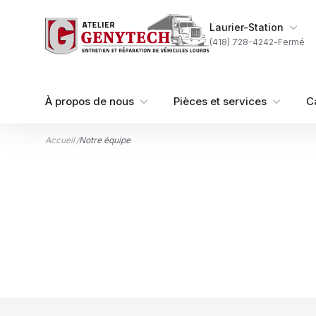
Aller au contenu
Ma succursale
Laurier-Station
(418) 728-4242
-
Fermé
À propos de nous
Pièces et services
C
Accueil
/
Notre équipe